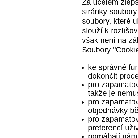
Za účelem zlepš
stránky soubory
soubory, které 
slouží k rozlišo
však není na zák
Soubory "Cookie
ke správné fu
dokončit proc
pro zapamatov
takže je nemu
pro zapamatov
objednávky b
pro zapamatová
preferencí uži
pomáhají nám 