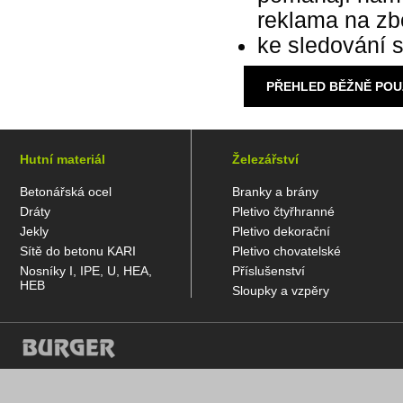
reklama na zb
ke sledování s
PŘEHLED BĚŽNĚ POU
Hutní materiál
Železářství
Betonářská ocel
Branky a brány
Dráty
Pletivo čtyřhranné
Jekly
Pletivo dekorační
Sítě do betonu KARI
Pletivo chovatelské
Nosníky I, IPE, U, HEA,
Příslušenství
HEB
Sloupky a vzpěry