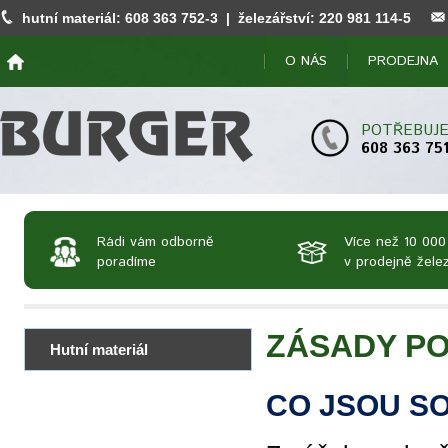
hutní materiál:
608 363 752
-3 | železářství:
220 981 114
-5
O NÁS
PRODEJNA
POTŘEBUJE
608 363 75
Rádi vám odborně
Více než 10 000
poradíme
v prodejně želez
ZÁSADY PO
Hutní materiál
CO JSOU S