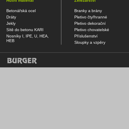
Hutní materiál
Železářství
Betonářská ocel
Branky a brány
Dráty
Pletivo čtyřhranné
Jekly
Pletivo dekorační
Sítě do betonu KARI
Pletivo chovatelské
Nosníky I, IPE, U, HEA,
Příslušenství
HEB
Sloupky a vzpěry