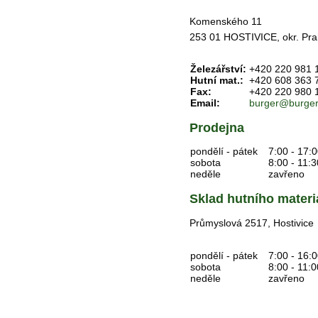
Komenského 11
253 01 HOSTIVICE, okr. Pr
Železářství:
+420 220 981 
Hutní mat.:
+420 608 363 
Fax:
+420 220 980 
Email:
burger@burger
Prodejna
pondělí - pátek
7:00 - 17:
sobota
8:00 - 11:3
neděle
zavřeno
Sklad hutního materi
Průmyslová 2517, Hostivice
pondělí - pátek
7:00 - 16:
sobota
8:00 - 11:0
neděle
zavřeno