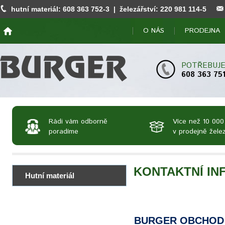
hutní materiál:
608 363 752
-3 | železářství:
220 981 114
-5
O NÁS
PRODEJNA
POTŘEBUJE
608 363 75
Rádi vám odborně
Více než 10 000
poradíme
v prodejně želez
KONTAKTNÍ I
Hutní materiál
BURGER OBCHOD 