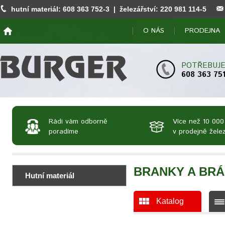
hutní materiál:
608 363 752
-3 | železářství:
220 981 114
-5
O NÁS
PRODEJNA
POTŘEBUJE
608 363 75
Rádi vám odborně
Více než 10 000
poradíme
v prodejně želez
BRANKY A BR
Hutní materiál
Katalog