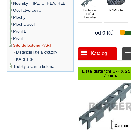
Nosníky I, IPE, U, HEA, HEB
Ocel čtvercová
Distanční
KARI sítě
latě a
Plechy
kroužky
Plochá ocel
Profil L
od
0
Kč
Profil T
Sítě do betonu KARI
Distanční latě a kroužky
Katalog
KARI sítě
Trubky a varná kolena
Lišta distanční U-FIX 2
/ 2m N