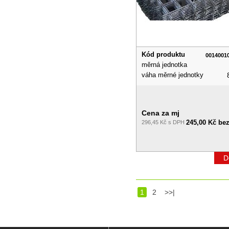
Kód produktu
0014001
měrná jednotka
váha měrné jednotky
Cena za mj
245,00 Kč be
296,45 Kč s DPH
D
1
2
>>|