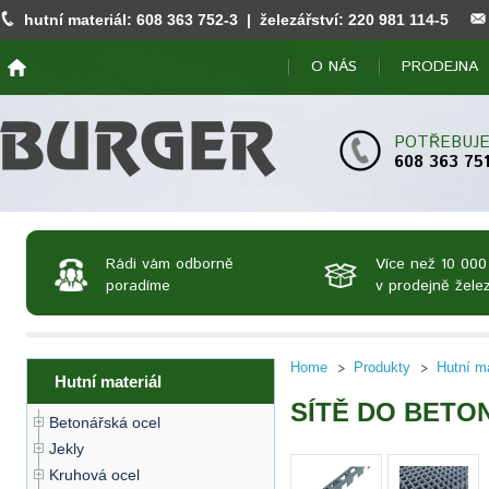
hutní materiál:
608 363 752
-3 | železářství:
220 981 114
-5
O NÁS
PRODEJNA
POTŘEBUJE
608 363 75
Rádi vám odborně
Více než 10 000
poradíme
v prodejně želez
Home
Produkty
Hutní ma
Hutní materiál
SÍTĚ DO BETO
Betonářská ocel
Jekly
Kruhová ocel