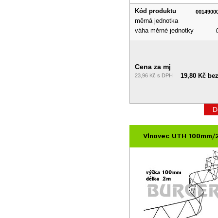
Kód produktu
0014900
měrná jednotka
váha měrné jednotky
Cena za mj
19,80 Kč be
23,96 Kč s DPH
D
Vlnovec UTH 100mm/