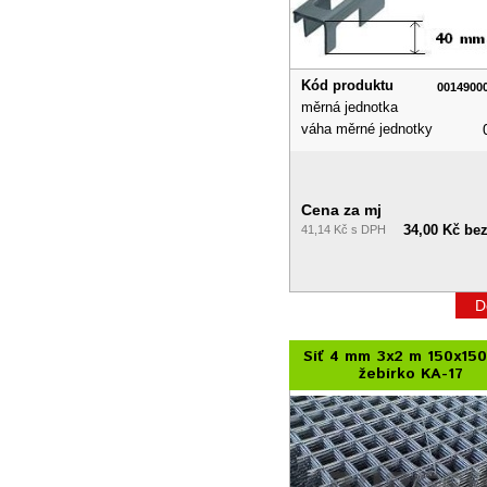
Kód produktu
0014900
měrná jednotka
váha měrné jednotky
Cena za mj
34,00 Kč be
41,14 Kč s DPH
D
Síť 4 mm 3x2 m 150x15
žebírko KA-17