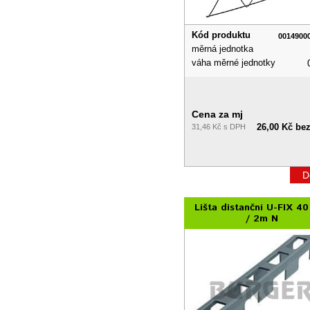
Kód produktu
0014900
měrná jednotka
váha měrné jednotky
Cena za mj
26,00 Kč be
31,46 Kč s DPH
D
Lišta distanční U-FIX 4
/ 2m N