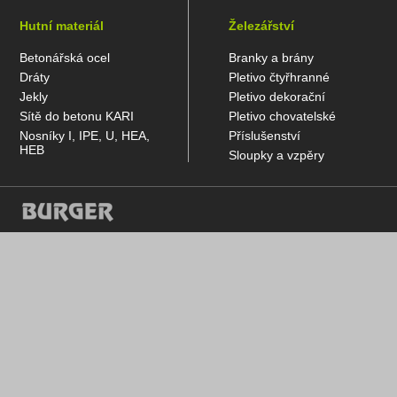
Hutní materiál
Železářství
Betonářská ocel
Branky a brány
Dráty
Pletivo čtyřhranné
Jekly
Pletivo dekorační
Sítě do betonu KARI
Pletivo chovatelské
Nosníky I, IPE, U, HEA,
Příslušenství
HEB
Sloupky a vzpěry