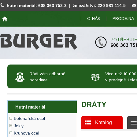
hutní materiál:
608 363 752
-3 | železářství:
220 981 114
-5
O NÁS
PRODEJNA
POTŘEBUJE
608 363 75
Rádi vám odborně
Více než 10 000
poradíme
v prodejně želez
DRÁTY
Hutní materiál
Betonářská ocel
Katalog
Jekly
Kruhová ocel