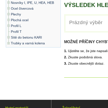
Nosníky I, IPE, U, HEA, HEB
VÝSLEDEK HLE
Ocel čtvercová
Plechy
Plochá ocel
Prázdný výběr
Profil L
Profil T
Sítě do betonu KARI
MOŽNÉ PŘÍČINY CHYB
Trubky a varná kolena
1.
Ujistěte se, že jste napsal
2.
Zkuste podobná slova.
3.
Zkuste obecnější dotaz.
Hutní materiál
Železářství