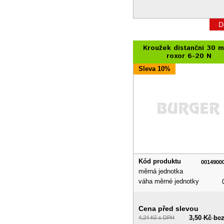
D
Kroužek distanční 30 
roxor 6-20 N
Sleva 10%
Kód produktu
0014900
měrná jednotka
váha měrné jednotky
Cena před slevou
3,50 Kč be
4,24 Kč s DPH