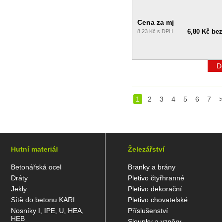
Cena za mj
6,80 Kč be
8,23 Kč s DPH
D
1
2
3
4
5
6
7
Hutní materiál
Železářství
Betonářská ocel
Branky a brány
Dráty
Pletivo čtyřhranné
Jekly
Pletivo dekorační
Sítě do betonu KARI
Pletivo chovatelské
Nosníky I, IPE, U, HEA,
Příslušenství
HEB
Sloupky a vzpěry