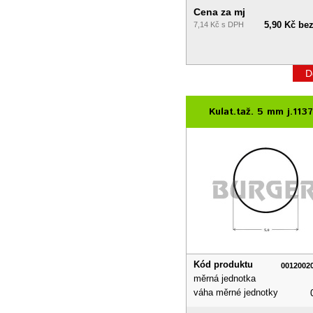
Cena za mj
5,90 Kč be
7,14 Kč s DPH
D
Kulat.taž. 5 mm j.113
Kód produktu
0012002
měrná jednotka
váha měrné jednotky