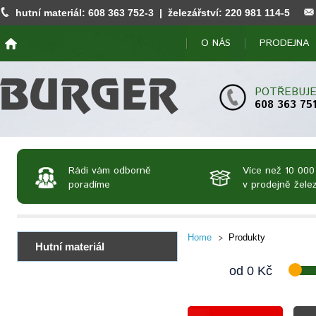
hutní materiál:
608 363 752
-3 | železářství:
220 981 114
-5
O NÁS
PRODEJNA
POTŘEBUJE
608 363 75
Rádi vám odborně
Více než 10 000
poradíme
v prodejně želez
Home
Produkty
Hutní materiál
od
0
Kč