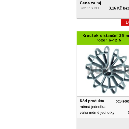
Cena za mj
3,16 Kč be
3,82 Kč s DPH
D
Kroužek distanční 35 
roxor 6-12 N
Kód produktu
0014900
měrná jednotka
váha měrné jednotky