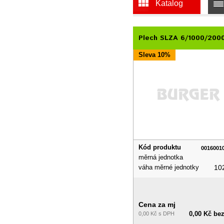
Katalog
Plech SLZA 6/1000/200
Sleva 10%
Kód produktu
0016001
měrná jednotka
váha měrné jednotky
10
Cena za mj
0,00 Kč be
0,00 Kč s DPH