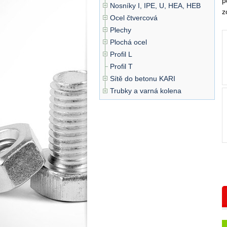
p
Nosníky I, IPE, U, HEA, HEB
z
Ocel čtvercová
Plechy
Plochá ocel
Profil L
Profil T
Sítě do betonu KARI
Trubky a varná kolena