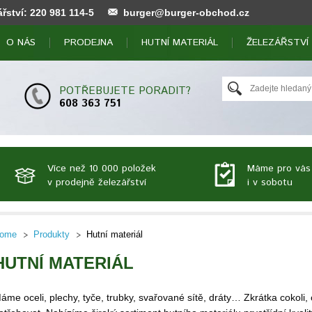
ářství:
220 981 114
-5
burger@burger-obchod.cz
O NÁS
PRODEJNA
HUTNÍ MATERIÁL
ŽELEZÁŘSTVÍ
POTŘEBUJETE PORADIT?
608 363 751
Více než 10 000 položek
Máme pro vás
v prodejně železářství
i v sobotu
ome
Produkty
Hutní materiál
HUTNÍ MATERIÁL
áme oceli, plechy, tyče, trubky, svařované sítě, dráty… Zkrátka cokoli,