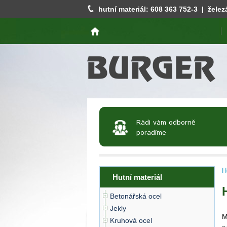
hutní materiál:
608 363 752
-3 | želez
Rádi vám odborně
poradíme
H
Hutní materiál
Betonářská ocel
Jekly
M
Kruhová ocel