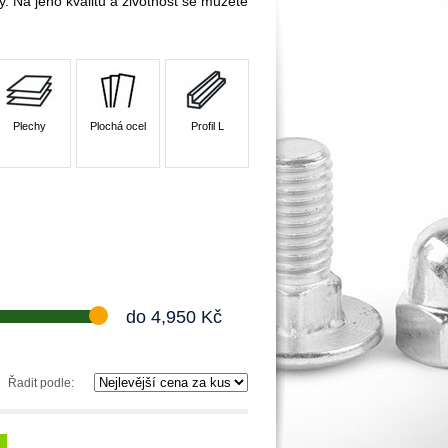
y. Na jeho kvalitu a životnost se můžete
Plechy
Plochá ocel
Profil L
do
4,950
Kč
Řadit podle: