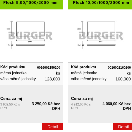
Plech 8,00/1000/2000 mm
Plech 10,00/1000/2000 mm
Kód produktu
Kód produktu
0016002150200
0016002160200
měrná jednotka
ks
měrná jednotka
ks
váha měrné jednotky
128,000
váha měrné jednotky
160,000
Cena za mj
Cena za mj
3 250,00 Kč bez
4 060,00 Kč bez
3 932,50 Kč s
4 912,60 Kč s
DPH
DPH
DPH
DPH
Detail
Detail