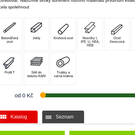
otřebovat. Nabízíme široký sortiment hutního materiálu prvotřídní kvalit
cela spolehnout
Betonářská
Jekly
Kruhová ocel
Nosníky I,
Ocel
ocel
IPE, U, HEA,
čtvercová
HEB
Profil T
Sítě do
Trubky a
betonu KARI
varná kolena
od
0
Kč
Katalog
Seznam