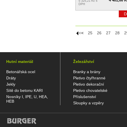
4 401,00 K
5 325,21 Kč s
DPH
D
|<<
<
25
26
27
28
2
Hutní materiál
Železářství
Betonářská ocel
Branky a brány
Dráty
Pletivo čtyřhranné
Jekly
Pletivo dekorační
Sítě do betonu KARI
Pletivo chovatelské
Nosníky I, IPE, U, HEA,
Příslušenství
HEB
Sloupky a vzpěry