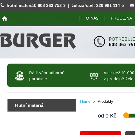
hutní materiál:
608 363 752
-3 | železářství:
220 981 114
-5
O NÁS
PRODEJNA
POTŘEBUJE
608 363 75
Rádi vám odborně
Více než 10 000
poradíme
v prodejně želez
Home
Produkty
Hutní materiál
od
0
Kč