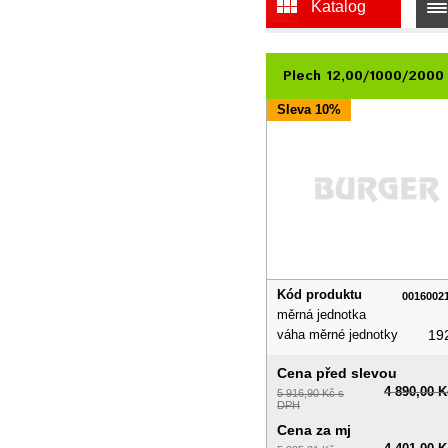
Katalog
Plech 12,00/1000/200
Sleva 10%
Kód produktu
0016002
měrná jednotka
váha měrné jednotky
19
Cena před slevou
4 890,00 K
5 916,90 Kč s
DPH
Cena za mj