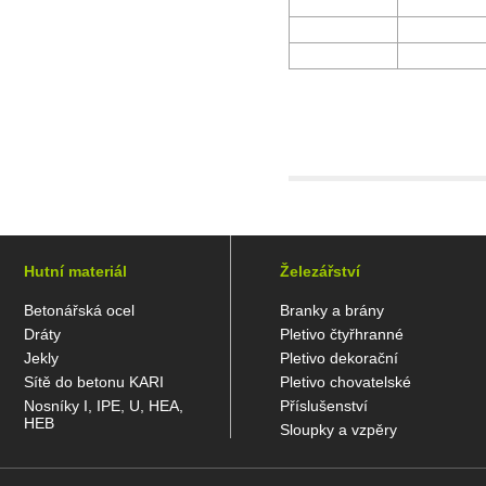
Hutní materiál
Železářství
Betonářská ocel
Branky a brány
Dráty
Pletivo čtyřhranné
Jekly
Pletivo dekorační
Sítě do betonu KARI
Pletivo chovatelské
Nosníky I, IPE, U, HEA,
Příslušenství
HEB
Sloupky a vzpěry