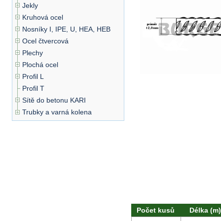
Jekly
Kruhová ocel
Nosníky I, IPE, U, HEA, HEB
Ocel čtvercová
Plechy
Plochá ocel
Profil L
Profil T
Sítě do betonu KARI
Trubky a varná kolena
Počet kusů
Délka (m)