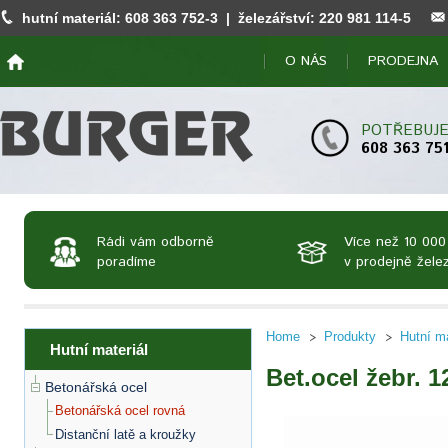
hutní materiál:
608 363 752
-3 | železářství:
220 981 114
-5
O NÁS
PRODEJNA
POTŘEBUJE
608 363 75
Rádi vám odborně
Více než 10 000
poradíme
v prodejně želez
Home
Produkty
Hutní ma
Hutní materiál
Bet.ocel žebr. 
Betonářská ocel
Betonářská ocel rovná
Distanční latě a kroužky