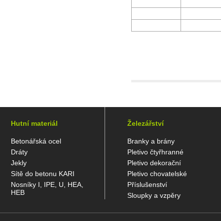
Hutní materiál
Železářství
Betonářská ocel
Branky a brány
Dráty
Pletivo čtyřhranné
Jekly
Pletivo dekorační
Sítě do betonu KARI
Pletivo chovatelské
Nosníky I, IPE, U, HEA,
Příslušenství
HEB
Sloupky a vzpěry