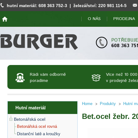
hutní materiál:
608 363 752
-3 | železářství:
220 981 114
-5
O NÁS
PRODEJNA
POTŘEBUJE
608 363 75
Rádi vám odborně
Více než 10 000
poradíme
v prodejně želez
Home
Produkty
Hutní ma
Hutní materiál
Bet.ocel žebr. 
Betonářská ocel
Betonářská ocel rovná
Distanční latě a kroužky