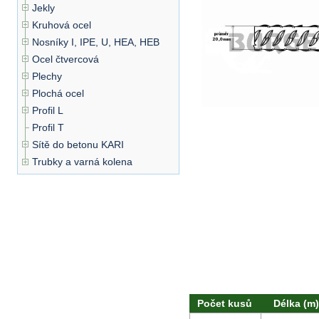
Jekly
Kruhová ocel
Nosníky I, IPE, U, HEA, HEB
Ocel čtvercová
Plechy
Plochá ocel
Profil L
Profil T
Sítě do betonu KARI
Trubky a varná kolena
Počet kusů
Délka (m)