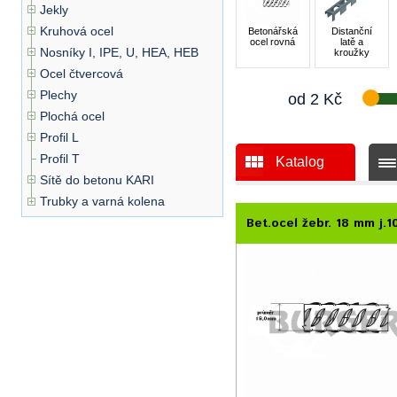
Jekly
Kruhová ocel
Betonářská
Distanční
ocel rovná
latě a
Nosníky I, IPE, U, HEA, HEB
kroužky
Ocel čtvercová
Plechy
od
2
Kč
Plochá ocel
Profil L
Profil T
Katalog
Sítě do betonu KARI
Trubky a varná kolena
Bet.ocel žebr. 18 mm j.