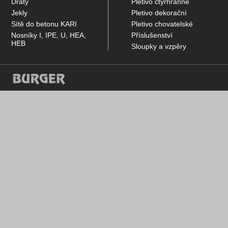
Dráty
Pletivo čtyřhranné
Jekly
Pletivo dekorační
Sítě do betonu KARI
Pletivo chovatelské
Nosníky I, IPE, U, HEA,
Příslušenství
HEB
Sloupky a vzpěry