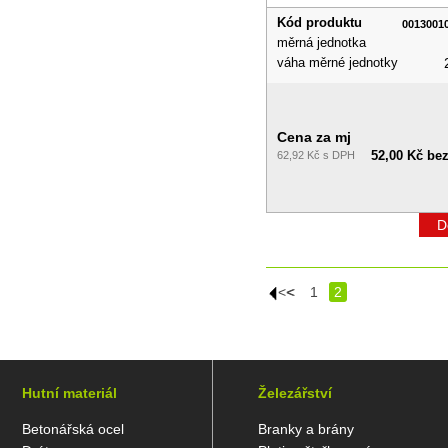
Kód produktu
0013001
měrná jednotka
váha měrné jednotky
Cena za mj
52,00 Kč be
62,92 Kč s DPH
D
|<<
<
1
2
Hutní materiál
Železářství
Betonářská ocel
Branky a brány