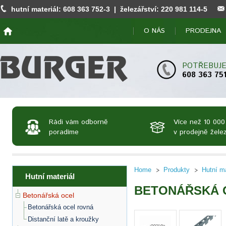
hutní materiál:
608 363 752
-3 | železářství:
220 981 114
-5
O NÁS
PRODEJNA
POTŘEBUJE
608 363 75
Rádi vám odborně
Více než 10 000
poradíme
v prodejně želez
Home
Produkty
Hutní ma
Hutní materiál
BETONÁŘSKÁ 
Betonářská ocel
Betonářská ocel rovná
Distanční latě a kroužky