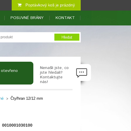
Poptávkový koš je prázdný
POSUVNÉ BRÁNY
KONTAKT
Nenašli jste, co
 otevřeno
jste hledali?
Kontaktujte
nás!
né
Čtyřhran 12/12 mm
0010001030100