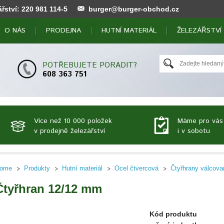
ářství:
220 981 114
-5
burger@burger-obchod.cz
O NÁS
PRODEJNA
HUTNÍ MATERIÁL
ŽELEZÁŘSTVÍ
POTŘEBUJETE PORADIT?
608 363 751
Více než 10 000 položek
Máme pro vás
v prodejně železářství
i v sobotu
ome
Produkty
Hutní materiál
Ocel čtvercová
Čtyřhrany válcova
Čtyřhran 12/12 mm
Kód produktu