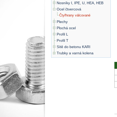
Nosníky I, IPE, U, HEA, HEB
Ocel čtvercová
Čtyřhrany válcované
Plechy
Plochá ocel
Profil L
Profil T
Sítě do betonu KARI
Trubky a varná kolena