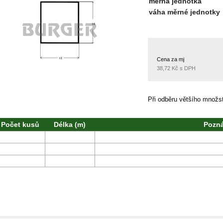
měrná jednotka
váha měrné jednotky
Cena za mj
38,72 Kč s DPH
Při odběru většího množ
Počet kusů
Délka (m)
Pozn