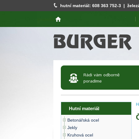
hutní materiál:
608 363 752
-3 | želez
Rádi vám odborně
poradíme
H
Hutní materiál
Betonářská ocel
Jekly
Kruhová ocel