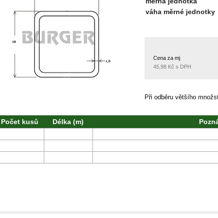
měrná jednotka
váha měrné jednotky
Cena za mj
45,98 Kč s DPH
Při odběru většího množ
Počet kusů
Délka (m)
Pozn