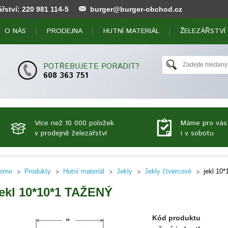
ářství:
220 981 114
-5
burger@burger-obchod.cz
O NÁS
PRODEJNA
HUTNÍ MATERIÁL
ŽELEZÁŘSTVÍ
POTŘEBUJETE PORADIT?
608 363 751
Více než 10 000 položek
Máme pro vás
v prodejně železářství
i v sobotu
ome
Produkty
Hutní materiál
Jekly
Jekly čtvercové
jekl 10
jekl 10*10*1 TAŽENÝ
Kód produktu