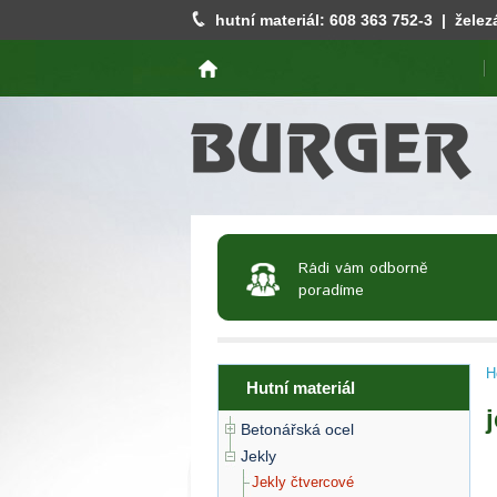
hutní materiál:
608 363 752
-3 | želez
Rádi vám odborně
poradíme
H
Hutní materiál
Betonářská ocel
Jekly
Jekly čtvercové