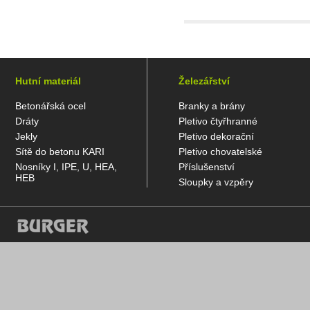
Hutní materiál
Železářství
Betonářská ocel
Branky a brány
Dráty
Pletivo čtyřhranné
Jekly
Pletivo dekorační
Sítě do betonu KARI
Pletivo chovatelské
Nosníky I, IPE, U, HEA,
Příslušenství
HEB
Sloupky a vzpěry