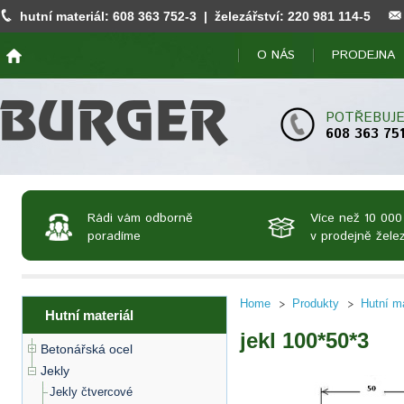
hutní materiál:
608 363 752
-3 | železářství:
220 981 114
-5
O NÁS
PRODEJNA
POTŘEBUJE
608 363 75
Rádi vám odborně
Více než 10 000
poradíme
v prodejně želez
Home
Produkty
Hutní ma
Hutní materiál
jekl 100*50*3
Betonářská ocel
Jekly
Jekly čtvercové