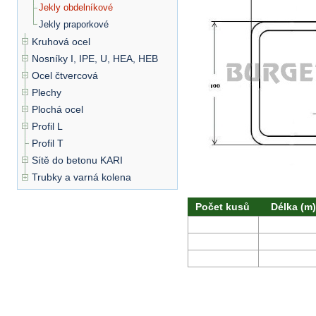
Jekly obdelníkové
Jekly praporkové
Kruhová ocel
Nosníky I, IPE, U, HEA, HEB
Ocel čtvercová
Plechy
Plochá ocel
Profil L
Profil T
Sítě do betonu KARI
Trubky a varná kolena
Počet kusů
Délka (m)