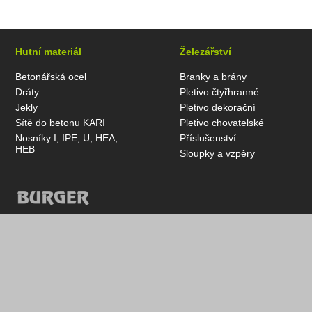
Hutní materiál
Železářství
Betonářská ocel
Branky a brány
Dráty
Pletivo čtyřhranné
Jekly
Pletivo dekorační
Sítě do betonu KARI
Pletivo chovatelské
Nosníky I, IPE, U, HEA,
Příslušenství
HEB
Sloupky a vzpěry