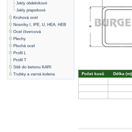
Jekly obdelníkové
Jekly praporkové
Kruhová ocel
Nosníky I, IPE, U, HEA, HEB
Ocel čtvercová
Plechy
Plochá ocel
Profil L
Profil T
Sítě do betonu KARI
Počet kusů
Délka (m)
Trubky a varná kolena