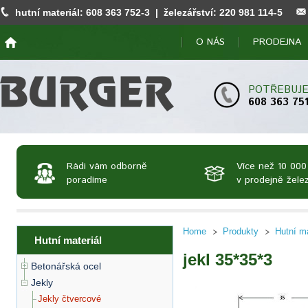
hutní materiál:
608 363 752
-3 | železářství:
220 981 114
-5
O NÁS
PRODEJNA
POTŘEBUJE
608 363 75
Rádi vám odborně
Více než 10 000
poradíme
v prodejně želez
Home
Produkty
Hutní ma
Hutní materiál
jekl 35*35*3
Betonářská ocel
Jekly
Jekly čtvercové