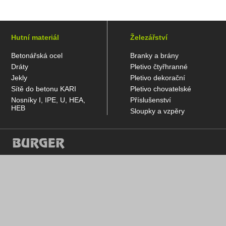
Hutní materiál
Železářství
Betonářská ocel
Branky a brány
Dráty
Pletivo čtyřhranné
Jekly
Pletivo dekorační
Sítě do betonu KARI
Pletivo chovatelské
Nosníky I, IPE, U, HEA,
Příslušenství
HEB
Sloupky a vzpěry