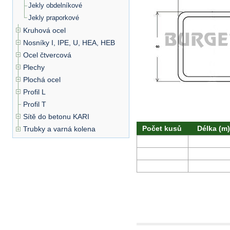
Jekly obdelníkové
Jekly praporkové
Kruhová ocel
Nosníky I, IPE, U, HEA, HEB
Ocel čtvercová
Plechy
Plochá ocel
Profil L
Profil T
Sítě do betonu KARI
Počet kusů
Délka (m)
Trubky a varná kolena