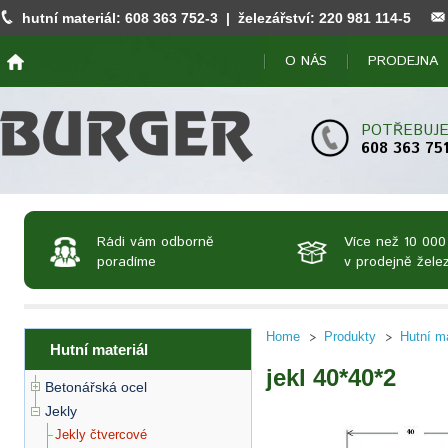
hutní materiál:
608 363 752
-3 | železářství:
220 981 114
-5
O NÁS
PRODEJNA
POTŘEBUJE
608 363 75
Rádi vám odborně
Více než 10 000
poradíme
v prodejně želez
Home
Produkty
Hutní ma
Hutní materiál
jekl 40*40*2
Betonářská ocel
Jekly
Jekly čtvercové