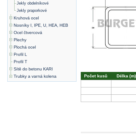
Jekly obdelníkové
Jekly praporkové
Kruhová ocel
Nosníky I, IPE, U, HEA, HEB
Ocel čtvercová
Plechy
Plochá ocel
Profil L
Profil T
Sítě do betonu KARI
Počet kusů
Délka (m)
Trubky a varná kolena