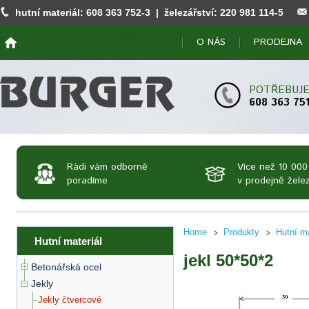
hutní materiál:
608 363 752
-3 | železářství:
220 981 114
-5
O NÁS
PRODEJNA
POTŘEBUJE
608 363 75
Rádi vám odborně
Více než 10 000
poradíme
v prodejně želez
Home
Produkty
Hutní ma
Hutní materiál
jekl 50*50*2
Betonářská ocel
Jekly
Jekly čtvercové