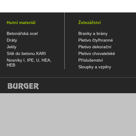
Hutní materiál
Železářství
Betonářská ocel
Branky a brány
Dráty
Pletivo čtyřhranné
Jekly
Pletivo dekorační
Sítě do betonu KARI
Pletivo chovatelské
Nosníky I, IPE, U, HEA,
Příslušenství
HEB
Sloupky a vzpěry