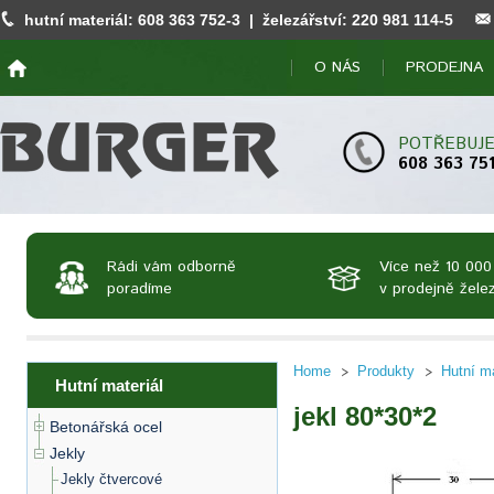
hutní materiál:
608 363 752
-3 | železářství:
220 981 114
-5
O NÁS
PRODEJNA
POTŘEBUJE
608 363 75
Rádi vám odborně
Více než 10 000
poradíme
v prodejně želez
Home
Produkty
Hutní ma
Hutní materiál
jekl 80*30*2
Betonářská ocel
Jekly
Jekly čtvercové