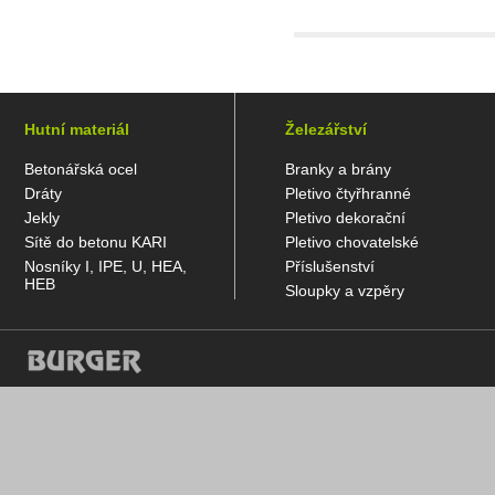
Hutní materiál
Železářství
Betonářská ocel
Branky a brány
Dráty
Pletivo čtyřhranné
Jekly
Pletivo dekorační
Sítě do betonu KARI
Pletivo chovatelské
Nosníky I, IPE, U, HEA,
Příslušenství
HEB
Sloupky a vzpěry