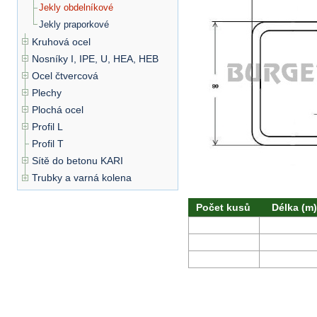
Jekly obdelníkové
Jekly praporkové
Kruhová ocel
Nosníky I, IPE, U, HEA, HEB
Ocel čtvercová
Plechy
Plochá ocel
Profil L
Profil T
Sítě do betonu KARI
Trubky a varná kolena
Počet kusů
Délka (m)