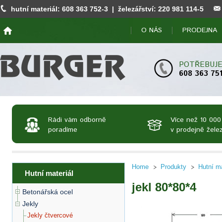
hutní materiál:
608 363 752
-3 | železářství:
220 981 114
-5
O NÁS
PRODEJNA
POTŘEBUJE
608 363 75
Rádi vám odborně
Více než 10 000
poradíme
v prodejně želez
Home
Produkty
Hutní ma
Hutní materiál
jekl 80*80*4
Betonářská ocel
Jekly
Jekly čtvercové