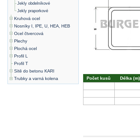
Jekly obdelníkové
Jekly praporkové
Kruhová ocel
Nosníky I, IPE, U, HEA, HEB
Ocel čtvercová
Plechy
Plochá ocel
Profil L
Profil T
Sítě do betonu KARI
Počet kusů
Délka (m)
Trubky a varná kolena