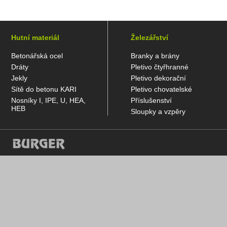
Hutní materiál
Železářství
Betonářská ocel
Branky a brány
Dráty
Pletivo čtyřhranné
Jekly
Pletivo dekorační
Sítě do betonu KARI
Pletivo chovatelské
Nosníky I, IPE, U, HEA,
Příslušenství
HEB
Sloupky a vzpěry