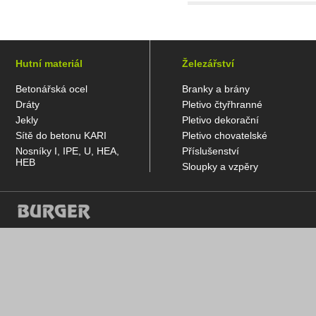
Hutní materiál
Železářství
Betonářská ocel
Branky a brány
Dráty
Pletivo čtyřhranné
Jekly
Pletivo dekorační
Sítě do betonu KARI
Pletivo chovatelské
Nosníky I, IPE, U, HEA,
Příslušenství
HEB
Sloupky a vzpěry