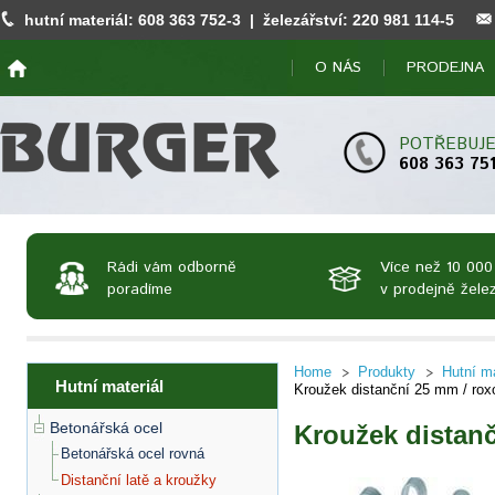
hutní materiál:
608 363 752
-3 | železářství:
220 981 114
-5
O NÁS
PRODEJNA
POTŘEBUJE
608 363 75
Rádi vám odborně
Více než 10 000
poradíme
v prodejně želez
Home
Produkty
Hutní ma
Hutní materiál
Kroužek distanční 25 mm / rox
Betonářská ocel
Kroužek distanč
Betonářská ocel rovná
Distanční latě a kroužky