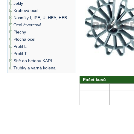
Jekly
Kruhová ocel
Nosníky I, IPE, U, HEA, HEB
Ocel čtvercová
Plechy
Plochá ocel
Profil L
Profil T
Sítě do betonu KARI
Trubky a varná kolena
Počet kusů