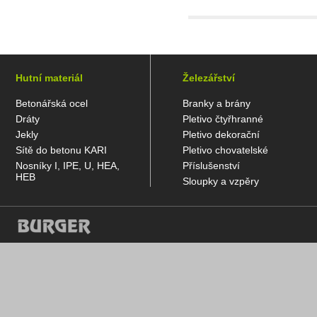
Hutní materiál
Železářství
Betonářská ocel
Branky a brány
Dráty
Pletivo čtyřhranné
Jekly
Pletivo dekorační
Sítě do betonu KARI
Pletivo chovatelské
Nosníky I, IPE, U, HEA,
Příslušenství
HEB
Sloupky a vzpěry