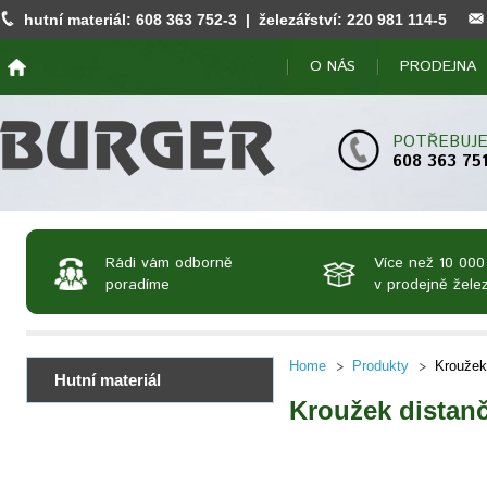
hutní materiál:
608 363 752
-3 | železářství:
220 981 114
-5
O NÁS
PRODEJNA
POTŘEBUJE
608 363 75
Rádi vám odborně
Více než 10 000
poradíme
v prodejně želez
Home
Produkty
Kroužek
Hutní materiál
Kroužek distanč