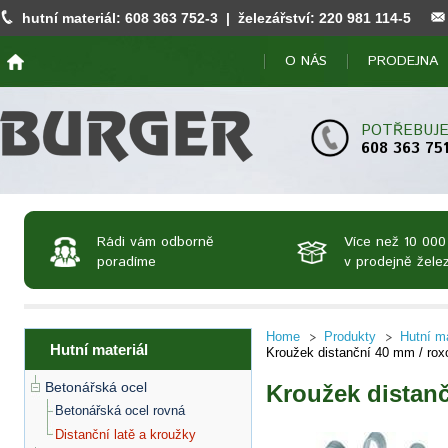
hutní materiál:
608 363 752
-3 | železářství:
220 981 114
-5
O NÁS
PRODEJNA
POTŘEBUJE
608 363 75
Rádi vám odborně
Více než 10 000
poradíme
v prodejně želez
Home
Produkty
Hutní ma
Hutní materiál
Kroužek distanční 40 mm / rox
Betonářská ocel
Kroužek distanč
Betonářská ocel rovná
Distanční latě a kroužky