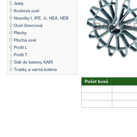
Jekly
Kruhová ocel
Nosníky I, IPE, U, HEA, HEB
Ocel čtvercová
Plechy
Plochá ocel
Profil L
Profil T
Sítě do betonu KARI
Trubky a varná kolena
Počet kusů