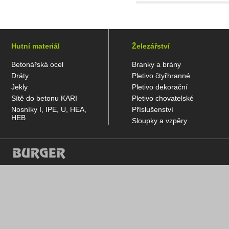
Hutní materiál
Železářství
Betonářská ocel
Branky a brány
Dráty
Pletivo čtyřhranné
Jekly
Pletivo dekorační
Sítě do betonu KARI
Pletivo chovatelské
Nosníky I, IPE, U, HEA,
Příslušenství
HEB
Sloupky a vzpěry