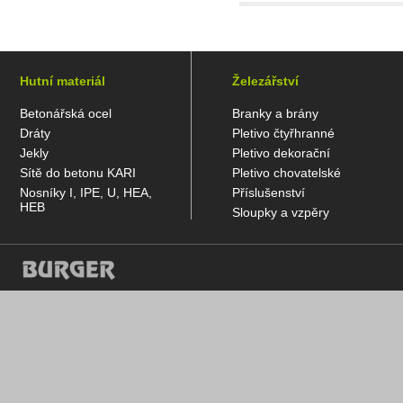
Hutní materiál
Železářství
Betonářská ocel
Branky a brány
Dráty
Pletivo čtyřhranné
Jekly
Pletivo dekorační
Sítě do betonu KARI
Pletivo chovatelské
Nosníky I, IPE, U, HEA,
Příslušenství
HEB
Sloupky a vzpěry