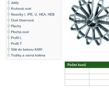
Jekly
Kruhová ocel
Nosníky I, IPE, U, HEA, HEB
Ocel čtvercová
Plechy
Plochá ocel
Profil L
Profil T
Sítě do betonu KARI
Trubky a varná kolena
Počet kusů