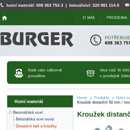
hutní materiál:
608 363 752
-3 | železářství:
220 981 114
-5
O NÁS
PRODEJNA
POTŘEBUJE
608 363 75
Rádi vám odborně
Více než 10 000
poradíme
v prodejně želez
Home
Produkty
Hutní ma
Hutní materiál
Kroužek distanční 50 mm / rox
Betonářská ocel
Kroužek distanč
Betonářská ocel rovná
Distanční latě a kroužky