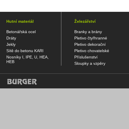
Hutní materiál
Železářství
Betonářská ocel
Branky a brány
Dráty
Pletivo čtyřhranné
Jekly
Pletivo dekorační
Sítě do betonu KARI
Pletivo chovatelské
Nosníky I, IPE, U, HEA,
Příslušenství
HEB
Sloupky a vzpěry