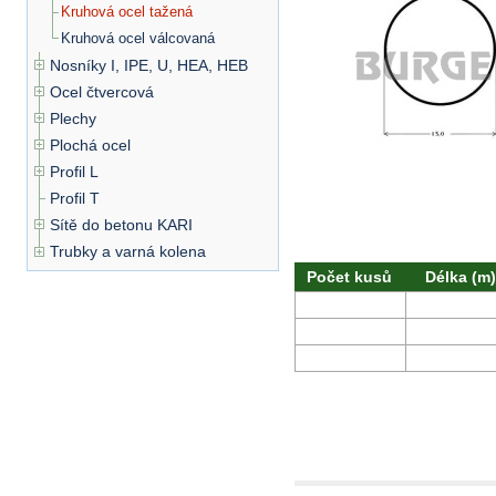
Kruhová ocel tažená
Kruhová ocel válcovaná
Nosníky I, IPE, U, HEA, HEB
Ocel čtvercová
Plechy
Plochá ocel
Profil L
Profil T
Sítě do betonu KARI
Trubky a varná kolena
Počet kusů
Délka (m)