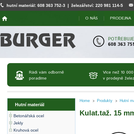
hutní materiál:
608 363 752
-3 | železářství:
220 981 114
-5
O NÁS
PRODEJNA
POTŘEBUJE
608 363 75
Rádi vám odborně
Více než 10 000
poradíme
v prodejně želez
Home
Produkty
Hutní ma
Hutní materiál
Kulat.taž. 15 m
Betonářská ocel
Jekly
Kruhová ocel