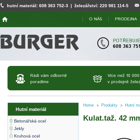
hutní materiál:
608 363 752
-3 | železářství:
220 981 114
-5
O NÁS
PRODEJNA
POTŘEBUJE
608 363 75
Rádi vám odborně
Více než 10 000
poradíme
v prodejně želez
Home
Produkty
Hutní ma
Hutní materiál
Kulat.taž. 42 m
Betonářská ocel
Jekly
Kruhová ocel