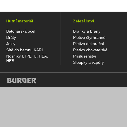
Hutní materiál
Železářství
Betonářská ocel
Branky a brány
Dráty
Pletivo čtyřhranné
Jekly
Pletivo dekorační
Sítě do betonu KARI
Pletivo chovatelské
Nosníky I, IPE, U, HEA,
Příslušenství
HEB
Sloupky a vzpěry