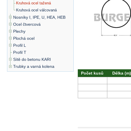
Kruhová ocel tažená
Kruhová ocel válcovaná
Nosníky I, IPE, U, HEA, HEB
Ocel čtvercová
Plechy
Plochá ocel
Profil L
Profil T
Sítě do betonu KARI
Trubky a varná kolena
Počet kusů
Délka (m)