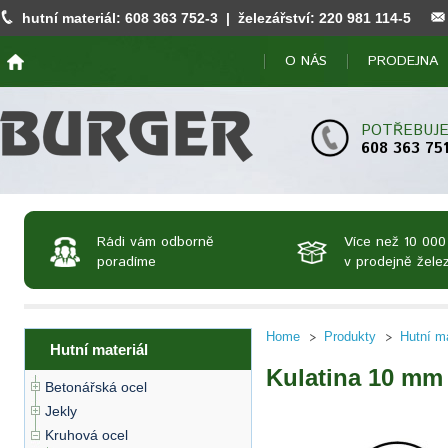
hutní materiál:
608 363 752
-3 | železářství:
220 981 114
-5
O NÁS
PRODEJNA
POTŘEBUJE
608 363 75
Rádi vám odborně
Více než 10 000
poradíme
v prodejně želez
Home
Produkty
Hutní ma
Hutní materiál
Kulatina 10 mm
Betonářská ocel
Jekly
Kruhová ocel