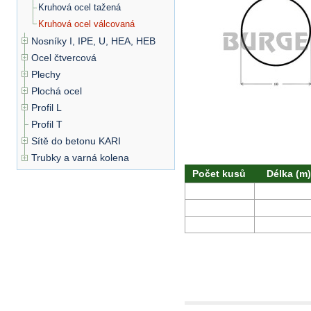
Kruhová ocel tažená
Kruhová ocel válcovaná
Nosníky I, IPE, U, HEA, HEB
Ocel čtvercová
Plechy
Plochá ocel
Profil L
Profil T
Sítě do betonu KARI
Trubky a varná kolena
Počet kusů
Délka (m)