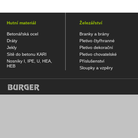
Hutní materiál
Železářství
Betonářská ocel
Branky a brány
Dráty
Pletivo čtyřhranné
Jekly
Pletivo dekorační
Sítě do betonu KARI
Pletivo chovatelské
Nosníky I, IPE, U, HEA,
Příslušenství
HEB
Sloupky a vzpěry