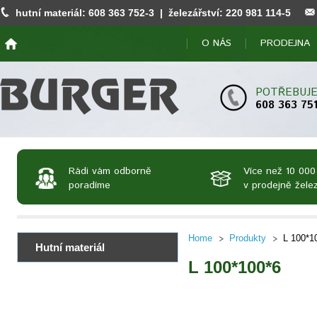
hutní materiál:
608 363 752
-3 | železářství:
220 981 114
-5
O NÁS
PRODEJNA
POTŘEBUJE
608 363 75
Rádi vám odborně
Více než 10 000
poradíme
v prodejně želez
Home
Produkty
L 100*1
Hutní materiál
L 100*100*6