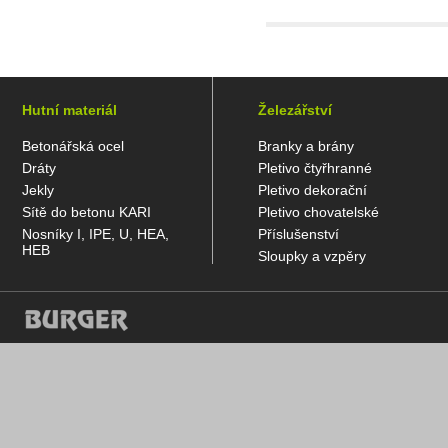
Hutní materiál
Železářství
Betonářská ocel
Branky a brány
Dráty
Pletivo čtyřhranné
Jekly
Pletivo dekorační
Sítě do betonu KARI
Pletivo chovatelské
Nosníky I, IPE, U, HEA,
Příslušenství
HEB
Sloupky a vzpěry