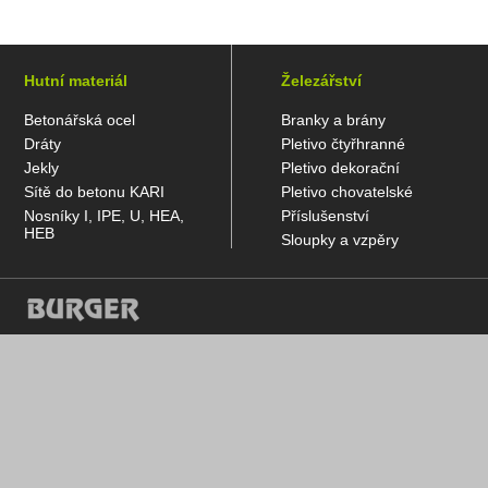
Hutní materiál
Železářství
Betonářská ocel
Branky a brány
Dráty
Pletivo čtyřhranné
Jekly
Pletivo dekorační
Sítě do betonu KARI
Pletivo chovatelské
Nosníky I, IPE, U, HEA,
Příslušenství
HEB
Sloupky a vzpěry