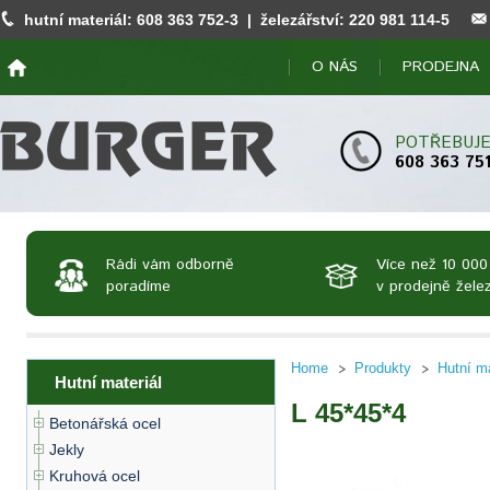
hutní materiál:
608 363 752
-3 | železářství:
220 981 114
-5
O NÁS
PRODEJNA
POTŘEBUJE
608 363 75
Rádi vám odborně
Více než 10 000
poradíme
v prodejně želez
Home
Produkty
Hutní ma
Hutní materiál
L 45*45*4
Betonářská ocel
Jekly
Kruhová ocel