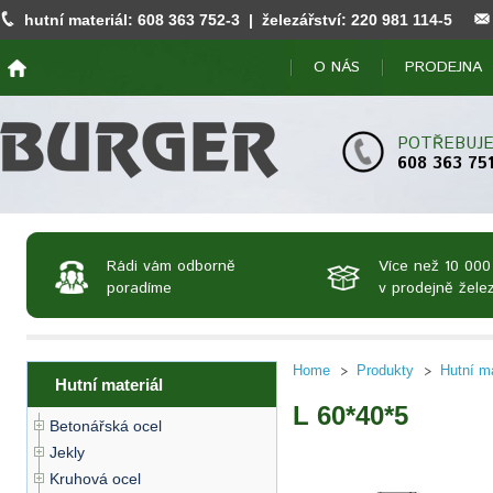
hutní materiál:
608 363 752
-3 | železářství:
220 981 114
-5
O NÁS
PRODEJNA
POTŘEBUJE
608 363 75
Rádi vám odborně
Více než 10 000
poradíme
v prodejně želez
Home
Produkty
Hutní ma
Hutní materiál
L 60*40*5
Betonářská ocel
Jekly
Kruhová ocel