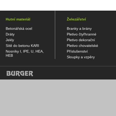
Hutní materiál
Železářství
Betonářská ocel
Branky a brány
Dráty
Pletivo čtyřhranné
Jekly
Pletivo dekorační
Sítě do betonu KARI
Pletivo chovatelské
Nosníky I, IPE, U, HEA,
Příslušenství
HEB
Sloupky a vzpěry