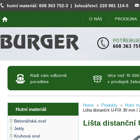
hutní materiál:
608 363 752
-3 | železářství:
220 981 114
-5
O NÁS
PRODEJNA
POTŘEBUJE
608 363 75
Rádi vám odborně
Více než 10 000
poradíme
v prodejně želez
Home
Produkty
Hutní ma
Hutní materiál
Lišta distanční U-FIX 30 mm /
Betonářská ocel
Lišta distanční
Jekly
Kruhová ocel