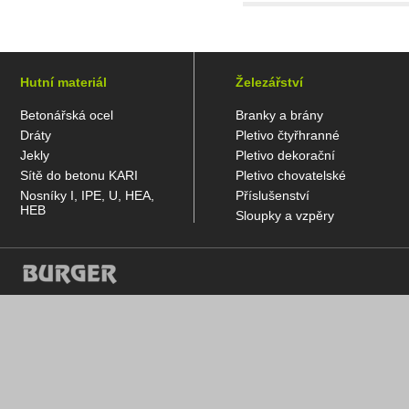
Hutní materiál
Železářství
Betonářská ocel
Branky a brány
Dráty
Pletivo čtyřhranné
Jekly
Pletivo dekorační
Sítě do betonu KARI
Pletivo chovatelské
Nosníky I, IPE, U, HEA,
Příslušenství
HEB
Sloupky a vzpěry