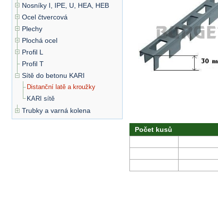
Nosníky I, IPE, U, HEA, HEB
Ocel čtvercová
Plechy
Plochá ocel
Profil L
Profil T
Sítě do betonu KARI
Distanční latě a kroužky
KARI sítě
Trubky a varná kolena
Počet kusů