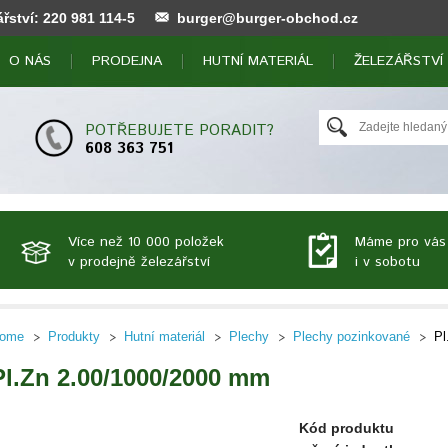
ářství:
220 981 114
-5
burger@burger-obchod.cz
O NÁS
PRODEJNA
HUTNÍ MATERIÁL
ŽELEZÁŘSTVÍ
POTŘEBUJETE PORADIT?
608 363 751
Více než 10 000 položek
Máme pro vás
v prodejně železářství
i v sobotu
ome
Produkty
Hutní materiál
Plechy
Plechy pozinkované
Pl
Pl.Zn 2.00/1000/2000 mm
Kód produktu