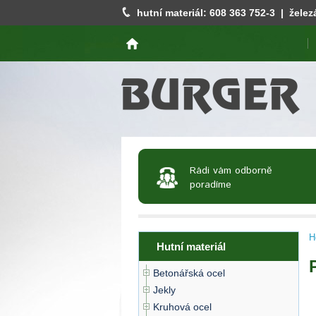
hutní materiál:
608 363 752
-3 | želez
Rádi vám odborně
poradíme
H
Hutní materiál
Betonářská ocel
Jekly
Kruhová ocel