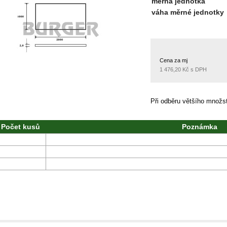
měrná jednotka
váha měrné jednotky
Cena za mj
1 476,20 Kč s DPH
Při odběru většího množ
Počet kusů
Poznámka