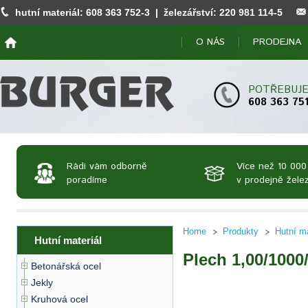
hutní materiál:
608 363 752
-3 | železářství:
220 981 114
-5
O NÁS
PRODEJNA
POTŘEBUJE
608 363 75
Rádi vám odborně
Více než 10 000
poradíme
v prodejně želez
Home
Produkty
Hutní ma
Hutní materiál
Plech 1,00/100
Betonářská ocel
Jekly
Kruhová ocel