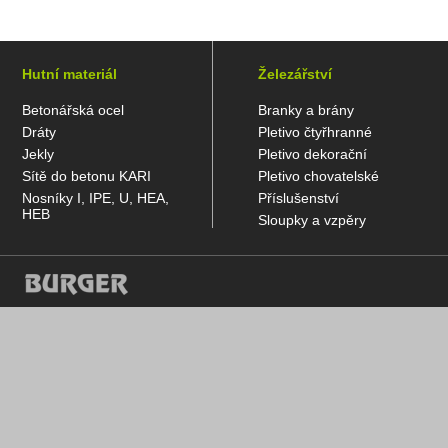
Hutní materiál
Železářství
Betonářská ocel
Branky a brány
Dráty
Pletivo čtyřhranné
Jekly
Pletivo dekorační
Sítě do betonu KARI
Pletivo chovatelské
Nosníky I, IPE, U, HEA,
Příslušenství
HEB
Sloupky a vzpěry