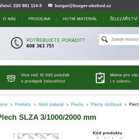
ářství:
220 981 114
-5
burger@burger-obchod.cz
O NÁS
PRODEJNA
HUTNÍ MATERIÁL
ŽELEZÁŘSTVÍ
POTŘEBUJETE PORADIT?
608 363 751
Více než 10 000 položek
Máme pro vás
v prodejně železářství
i v sobotu
ome
Produkty
Hutní materiál
Plechy
Plechy slzičkové
Plec
Plech SLZA 3/1000/2000 mm
Kód produktu