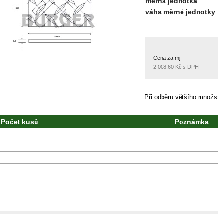
měrná jednotka
váha měrné jednotky
Cena za mj
2 008,60 Kč s DPH
Při odběru většího množ
Počet kusů
Poznámka