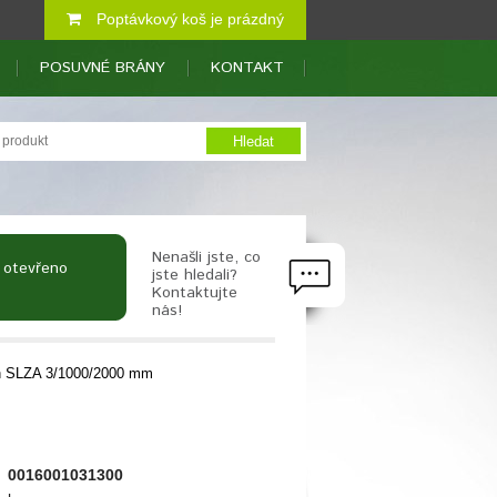
Poptávkový koš je prázdný
POSUVNÉ BRÁNY
KONTAKT
Nenašli jste, co
 otevřeno
jste hledali?
Kontaktujte
nás!
h SLZA 3/1000/2000 mm
0016001031300