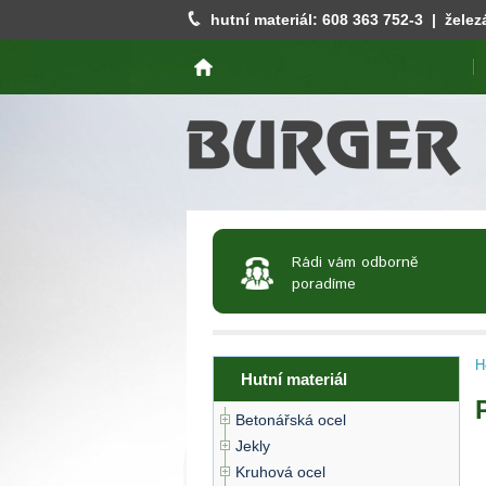
hutní materiál:
608 363 752
-3 | želez
Rádi vám odborně
poradíme
H
Hutní materiál
Betonářská ocel
Jekly
Kruhová ocel