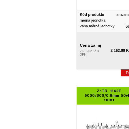
Kód produktu
0016001
měrná jednotka
váha měrné jednotky
6
Cena za mj
2 162,00 K
2 616,02 Kč s
DPH
D
ZnTR. 1142F
6000/800/0,8mm 50vl
11081