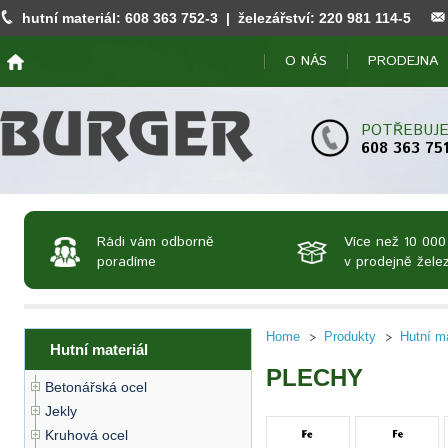
hutní materiál:
608 363 752
-3 | železářství:
220 981 114
-5
O NÁS
PRODEJNA
POTŘEBUJE
608 363 75
Rádi vám odborně
Více než 10 000
poradíme
v prodejně želez
Home
Produkty
Hutní ma
Hutní materiál
PLECHY
Betonářská ocel
Jekly
Kruhová ocel