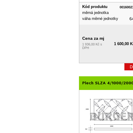
Kód produktu
0016002
měrná jednotka
váha měrné jednotky
6
Cena za mj
1 600,00 K
1 936,00 Kč s
DPH
D
Plech SLZA 4/1000/200