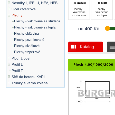
Nosníky I, IPE, U, HEA, HEB
Ocel čtvercová
Plechy -
Plechy -
válcované
válcované
Plechy
za studena
za tepla
Plechy - válcované za studena
Plechy - válcované za tepla
od
400
Kč
Plechy oblá vlna
Plechy pozinkované
Plechy slzičkové
Katalog
Plechy trapézové
Plochá ocel
Plech 4,00/1000/2000
Profil L
Profil T
Sítě do betonu KARI
Trubky a varná kolena