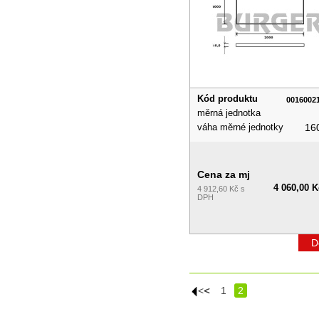
Kód produktu
0016002
měrná jednotka
váha měrné jednotky
16
Cena za mj
4 060,00 K
4 912,60 Kč s
DPH
D
|<<
<
1
2