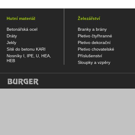
Hutní materiál
Železářství
Betonářská ocel
Branky a brány
Dráty
Pletivo čtyřhranné
Jekly
Pletivo dekorační
Sítě do betonu KARI
Pletivo chovatelské
Nosníky I, IPE, U, HEA,
Příslušenství
HEB
Sloupky a vzpěry