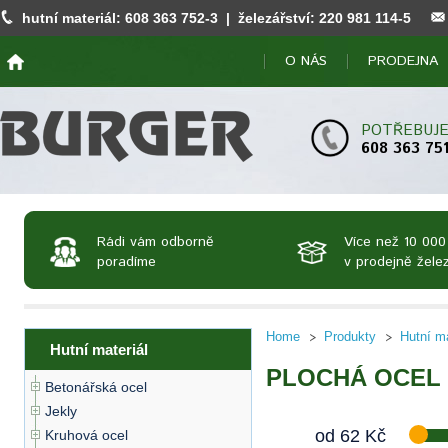
hutní materiál:
608 363 752
-3 | železářství:
220 981 114
-5
O NÁS
PRODEJNA
POTŘEBUJE
608 363 75
Rádi vám odborně
Více než 10 000
poradíme
v prodejně želez
Home
Produkty
Hutní ma
Hutní materiál
PLOCHÁ OCEL
Betonářská ocel
Jekly
od
62
Kč
Kruhová ocel