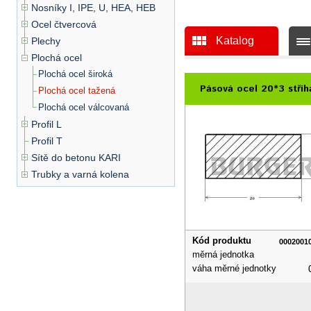
Nosníky I, IPE, U, HEA, HEB
Ocel čtvercová
Katalog
Plechy
Plochá ocel
Plochá ocel široká
Pásová ocel 20*3 stříh
Plochá ocel tažená
Plochá ocel válcovaná
Profil L
Profil T
Sítě do betonu KARI
Trubky a varná kolena
Kód produktu
0002001
měrná jednotka
váha měrné jednotky