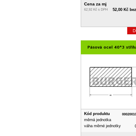
Cena za mj
52,00 Kč be
62,92 Kč s DPH
D
Pásová ocel 40*3 stříh
Kód produktu
0002001
měrná jednotka
váha měrné jednotky