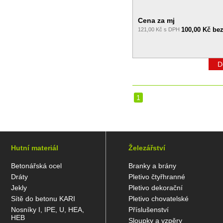
Cena za mj
100,00 Kč be
121,00 Kč s DPH
D
1
Hutní materiál
Železářství
Betonářská ocel
Branky a brány
Dráty
Pletivo čtyřhranné
Jekly
Pletivo dekorační
Sítě do betonu KARI
Pletivo chovatelské
Nosníky I, IPE, U, HEA,
Příslušenství
HEB
Sloupky a vzpěry