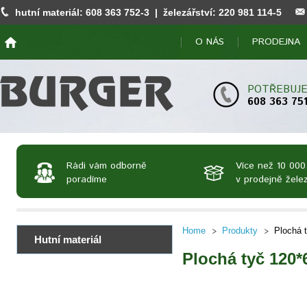
hutní materiál:
608 363 752
-3 | železářství:
220 981 114
-5
O NÁS
PRODEJNA
POTŘEBUJE
608 363 75
Rádi vám odborně
Více než 10 000
poradíme
v prodejně želez
Home
Produkty
Plochá 
Hutní materiál
Plochá tyč 120*