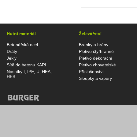
Hutní materiál
Železářství
Betonářská ocel
Branky a brány
Dráty
Pletivo čtyřhranné
Jekly
Pletivo dekorační
Sítě do betonu KARI
Pletivo chovatelské
Nosníky I, IPE, U, HEA,
Příslušenství
HEB
Sloupky a vzpěry