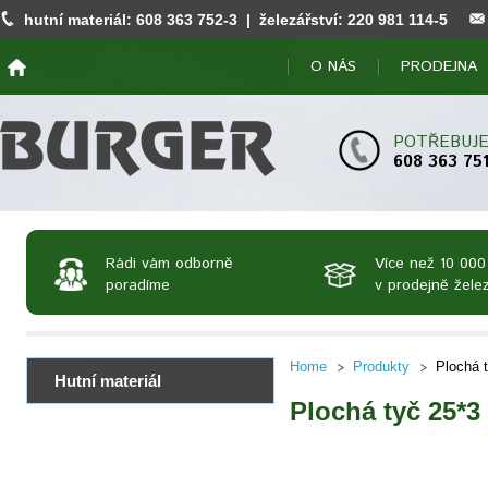
hutní materiál:
608 363 752
-3 | železářství:
220 981 114
-5
O NÁS
PRODEJNA
POTŘEBUJE
608 363 75
Rádi vám odborně
Více než 10 000
poradíme
v prodejně želez
Home
Produkty
Plochá 
Hutní materiál
Plochá tyč 25*3