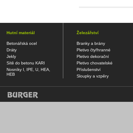
Hutní materiál
Železářství
Betonářská ocel
Branky a brány
Dráty
Pletivo čtyřhranné
Jekly
Pletivo dekorační
Sítě do betonu KARI
Pletivo chovatelské
Nosníky I, IPE, U, HEA,
Příslušenství
HEB
Sloupky a vzpěry