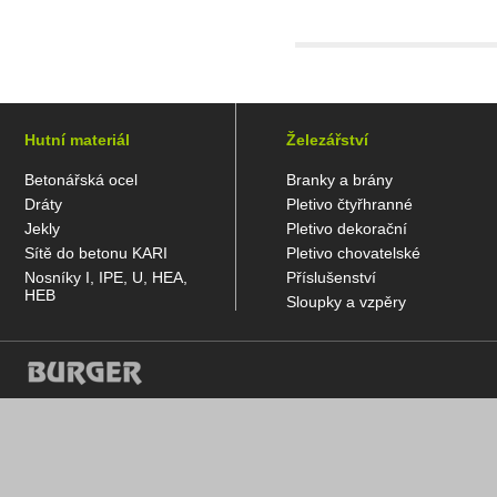
Hutní materiál
Železářství
Betonářská ocel
Branky a brány
Dráty
Pletivo čtyřhranné
Jekly
Pletivo dekorační
Sítě do betonu KARI
Pletivo chovatelské
Nosníky I, IPE, U, HEA,
Příslušenství
HEB
Sloupky a vzpěry