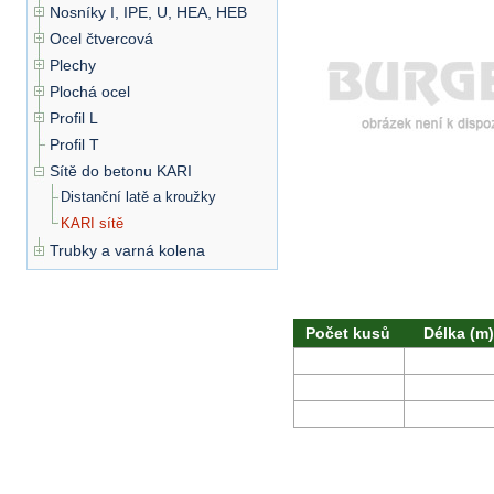
Nosníky I, IPE, U, HEA, HEB
Ocel čtvercová
Plechy
Plochá ocel
Profil L
Profil T
Sítě do betonu KARI
Distanční latě a kroužky
KARI sítě
Trubky a varná kolena
Počet kusů
Délka (m)