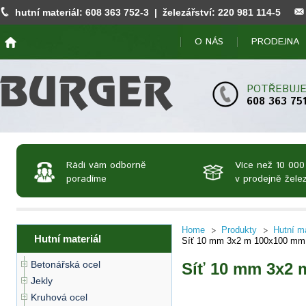
hutní materiál:
608 363 752
-3 | železářství:
220 981 114
-5
O NÁS
PRODEJNA
POTŘEBUJE
608 363 75
Rádi vám odborně
Více než 10 000
poradíme
v prodejně želez
Home
Produkty
Hutní ma
Hutní materiál
Síť 10 mm 3x2 m 100x100 mm 
Betonářská ocel
Síť 10 mm 3x2 
Jekly
Kruhová ocel