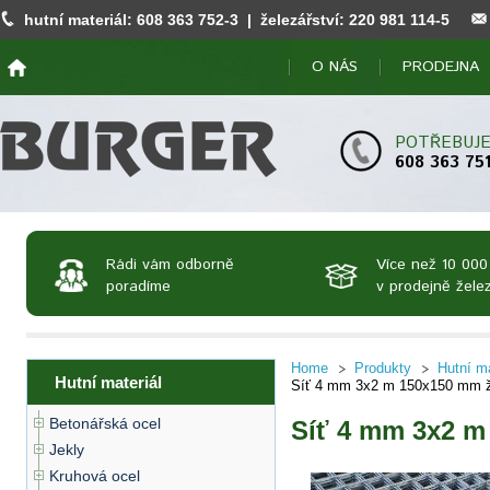
hutní materiál:
608 363 752
-3 | železářství:
220 981 114
-5
O NÁS
PRODEJNA
POTŘEBUJE
608 363 75
Rádi vám odborně
Více než 10 000
poradíme
v prodejně želez
Home
Produkty
Hutní ma
Hutní materiál
Síť 4 mm 3x2 m 150x150 mm ž
Betonářská ocel
Síť 4 mm 3x2 m
Jekly
Kruhová ocel