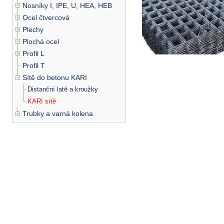
Nosníky I, IPE, U, HEA, HEB
Ocel čtvercová
Plechy
Plochá ocel
Profil L
Profil T
Sítě do betonu KARI
Distanční latě a kroužky
KARI sítě
Trubky a varná kolena