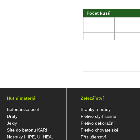
Počet kusů
Hutní materiál
Železářství
Betonářská ocel
Branky a brány
Dráty
Pletivo čtyřhranné
Jekly
Pletivo dekorační
Sítě do betonu KARI
Pletivo chovatelské
Nosníky I, IPE, U, HEA,
Příslušenství