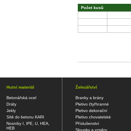
Počet kusů
Hutní materiál
Železářství
Betonářská ocel
Branky a brány
Dráty
Pletivo čtyřhranné
Jekly
Pletivo dekorační
Sítě do betonu KARI
Pletivo chovatelské
Nosníky I, IPE, U, HEA,
Příslušenství
HEB
Sloupky a vzpěry