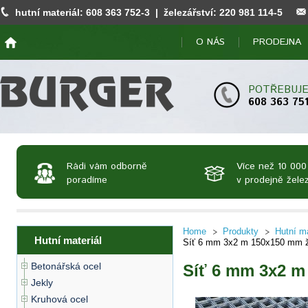
hutní materiál:
608 363 752
-3 | železářství:
220 981 114
-5
O NÁS
PRODEJNA
POTŘEBUJE
608 363 75
Rádi vám odborně
Více než 10 000
poradíme
v prodejně želez
Home
Produkty
Hutní ma
Hutní materiál
Síť 6 mm 3x2 m 150x150 mm ž
Betonářská ocel
Síť 6 mm 3x2 m
Jekly
Kruhová ocel