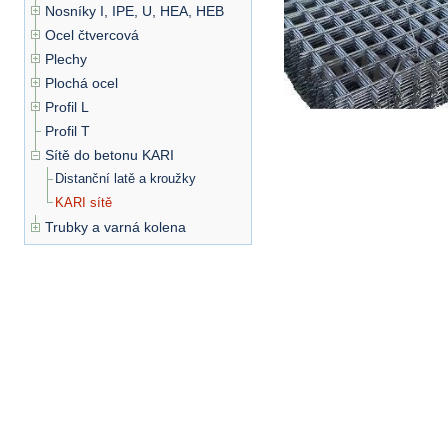
Nosníky I, IPE, U, HEA, HEB
Ocel čtvercová
Plechy
Plochá ocel
Profil L
Profil T
Sítě do betonu KARI
Distanční latě a kroužky
KARI sítě
Trubky a varná kolena