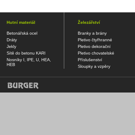
Hutní materiál
Železářství
Betonářská ocel
Branky a brány
Dráty
Pletivo čtyřhranné
Jekly
Pletivo dekorační
Sítě do betonu KARI
Pletivo chovatelské
Nosníky I, IPE, U, HEA,
Příslušenství
HEB
Sloupky a vzpěry