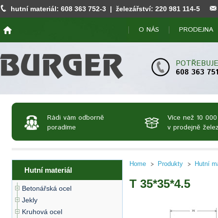
hutní materiál:
608 363 752
-3 | železářství:
220 981 114
-5
O NÁS
PRODEJNA
POTŘEBUJE
608 363 75
Rádi vám odborně
Více než 10 000
poradíme
v prodejně želez
Home
Produkty
Hutní ma
Hutní materiál
T 35*35*4.5
Betonářská ocel
Jekly
Kruhová ocel