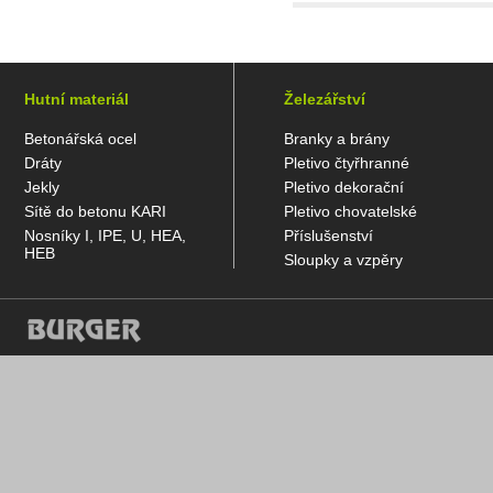
Hutní materiál
Železářství
Betonářská ocel
Branky a brány
Dráty
Pletivo čtyřhranné
Jekly
Pletivo dekorační
Sítě do betonu KARI
Pletivo chovatelské
Nosníky I, IPE, U, HEA,
Příslušenství
HEB
Sloupky a vzpěry