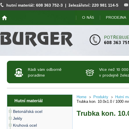
hutní materiál:
608 363 752
-3 | železářství:
220 981 114
-5
O NÁS
PRODEJNA
POTŘEBUJE
608 363 75
Rádi vám odborně
Více než 10 000
poradíme
v prodejně želez
Home
Produkty
Hutní ma
Hutní materiál
Trubka kon. 10.0x1.0 / 1000 m
Betonářská ocel
Trubka kon. 10.
Jekly
Kruhová ocel