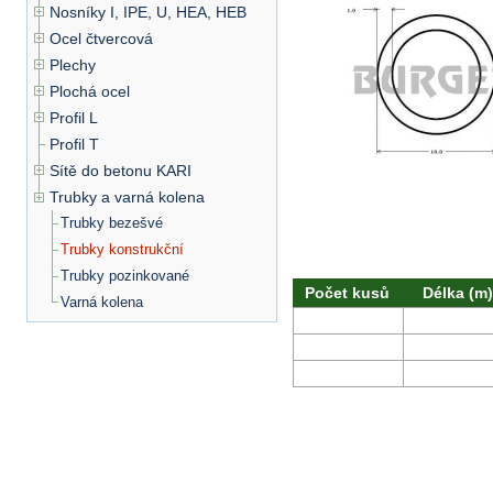
Nosníky I, IPE, U, HEA, HEB
Ocel čtvercová
Plechy
Plochá ocel
Profil L
Profil T
Sítě do betonu KARI
Trubky a varná kolena
Trubky bezešvé
Trubky konstrukční
Trubky pozinkované
Počet kusů
Délka (m)
Varná kolena