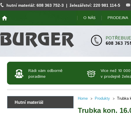
hutní materiál:
608 363 752
-3 | železářství:
220 981 114
-5
O NÁS
PRODEJNA
POTŘEBUJE
608 363 75
Rádi vám odborně
Více než 10 000
poradíme
v prodejně želez
Home
Produkty
Trubka 
Hutní materiál
Trubka kon. 16.