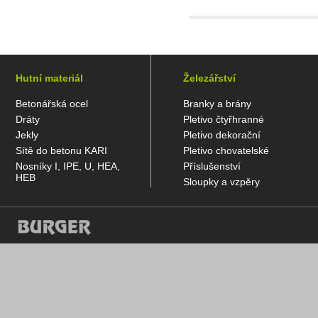
Hutní materiál
Železářství
Betonářská ocel
Branky a brány
Dráty
Pletivo čtyřhranné
Jekly
Pletivo dekorační
Sítě do betonu KARI
Pletivo chovatelské
Nosníky I, IPE, U, HEA,
Příslušenství
HEB
Sloupky a vzpěry