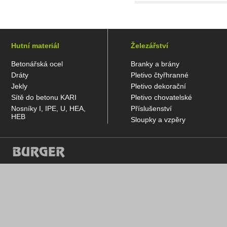
Hutní materiál
Železářství
Betonářská ocel
Branky a brány
Dráty
Pletivo čtyřhranné
Jekly
Pletivo dekorační
Sítě do betonu KARI
Pletivo chovatelské
Nosníky I, IPE, U, HEA,
Příslušenství
HEB
Sloupky a vzpěry