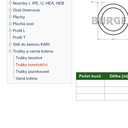
Nosníky I, IPE, U, HEA, HEB
Ocel čtvercová
Plechy
Plochá ocel
Profil L
Profil T
Sítě do betonu KARI
Trubky a varná kolena
Trubky bezešvé
Trubky konstrukční
Trubky pozinkované
Počet kusů
Délka (m)
Varná kolena