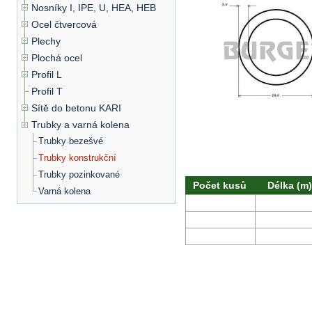
Nosníky I, IPE, U, HEA, HEB
Ocel čtvercová
Plechy
Plochá ocel
Profil L
Profil T
Sítě do betonu KARI
Trubky a varná kolena
Trubky bezešvé
Trubky konstrukční
Trubky pozinkované
Počet kusů
Délka (m)
Varná kolena