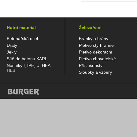
Hutní materiál
Železářství
Betonářská ocel
Branky a brány
Dráty
Pletivo čtyřhranné
Jekly
Pletivo dekorační
Sítě do betonu KARI
Pletivo chovatelské
Nosníky I, IPE, U, HEA,
Příslušenství
HEB
Sloupky a vzpěry