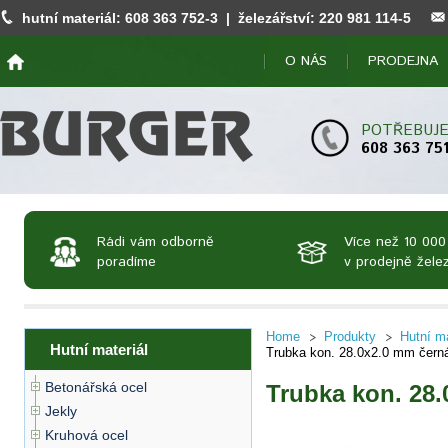
hutní materiál:
608 363 752
-3 | železářství:
220 981 114
-5
O NÁS
PRODEJNA
POTŘEBUJE
608 363 75
Rádi vám odborně
Více než 10 000
poradíme
v prodejně želez
Home
Produkty
Hutní ma
Hutní materiál
Trubka kon. 28.0x2.0 mm čern
Betonářská ocel
Trubka kon. 28
Jekly
Kruhová ocel