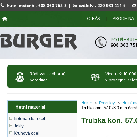
hutní materiál:
608 363 752
-3 | železářství:
220 981 114
-5
O NÁS
PRODEJNA
POTŘEBUJE
608 363 75
Rádi vám odborně
Více než 10 000
poradíme
v prodejně želez
Home
Produkty
Hutní ma
Hutní materiál
Trubka kon. 57.0x3.0 mm čern
Betonářská ocel
Trubka kon. 57
Jekly
Kruhová ocel