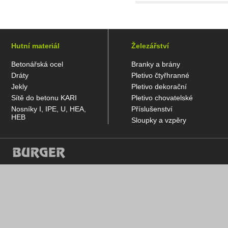
Hutní materiál
Železářství
Betonářská ocel
Branky a brány
Dráty
Pletivo čtyřhranné
Jekly
Pletivo dekorační
Sítě do betonu KARI
Pletivo chovatelské
Nosníky I, IPE, U, HEA,
Příslušenství
HEB
Sloupky a vzpěry