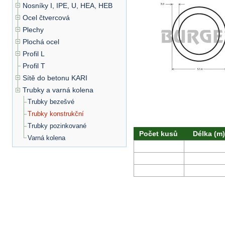
Nosníky I, IPE, U, HEA, HEB
Ocel čtvercová
Plechy
Plochá ocel
Profil L
Profil T
Sítě do betonu KARI
Trubky a varná kolena
Trubky bezešvé
Trubky konstrukční
Trubky pozinkované
Počet kusů
Délka (m)
Varná kolena