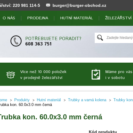
ářství:
220 981 114
-5
burger@burger-obchod.cz
O NÁS
PRODEJNA
HUTNÍ MATERIÁL
ŽELEZÁŘSTVÍ
POTŘEBUJETE PORADIT?
608 363 751
Více než 10 000 položek
Máme pro vás
v prodejně železářství
i v sobotu
ome
Produkty
Hutní materiál
Trubky a varná kolena
Trubky kon
rubka kon. 60.0x3.0 mm černá
Trubka kon. 60.0x3.0 mm černá
Kód produktu