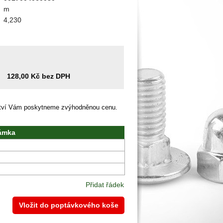
m
4,230
128,00 Kč bez DPH
ství Vám poskytneme zvýhodněnou cenu.
ámka
Přidat řádek
Vložit do poptávkového koše