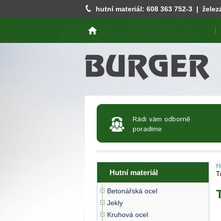
hutní materiál:
608 363 752
-3 | želez
Rádi vám odborně
poradíme
H
Hutní materiál
T
Betonářská ocel
Jekly
Kruhová ocel