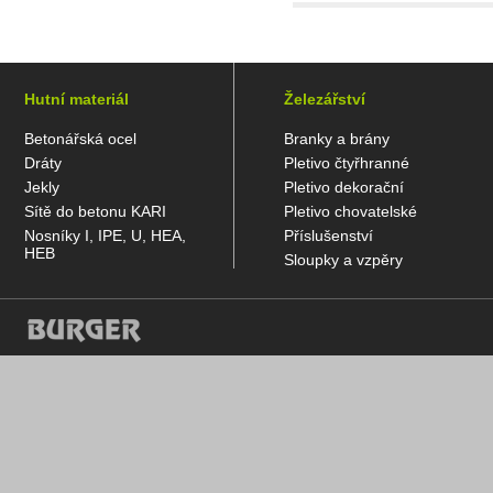
Hutní materiál
Železářství
Betonářská ocel
Branky a brány
Dráty
Pletivo čtyřhranné
Jekly
Pletivo dekorační
Sítě do betonu KARI
Pletivo chovatelské
Nosníky I, IPE, U, HEA,
Příslušenství
HEB
Sloupky a vzpěry