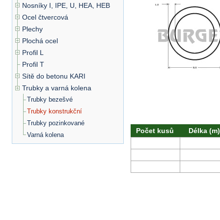
Nosníky I, IPE, U, HEA, HEB
Ocel čtvercová
Plechy
Plochá ocel
Profil L
Profil T
Sítě do betonu KARI
Trubky a varná kolena
Trubky bezešvé
Trubky konstrukční
Trubky pozinkované
Počet kusů
Délka (m)
Varná kolena