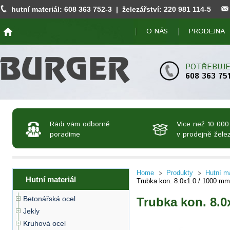
hutní materiál:
608 363 752
-3 | železářství:
220 981 114
-5
O NÁS
PRODEJNA
POTŘEBUJE
608 363 75
Rádi vám odborně
Více než 10 000
poradíme
v prodejně želez
Home
Produkty
Hutní ma
Hutní materiál
Trubka kon. 8.0x1.0 / 1000 mm
Betonářská ocel
Trubka kon. 8.0
Jekly
Kruhová ocel