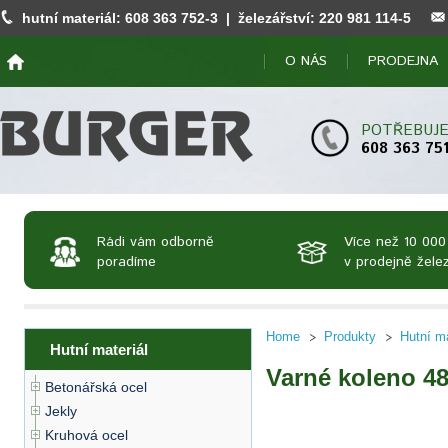
hutní materiál:
608 363 752
-3 | železářství:
220 981 114
-5
O NÁS
PRODEJNA
POTŘEBUJE
608 363 75
Rádi vám odborně
Více než 10 000
poradíme
v prodejně želez
Home
Produkty
Hutní ma
Hutní materiál
Varné koleno 48
Betonářská ocel
Jekly
Kruhová ocel