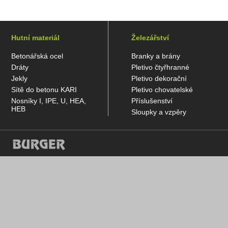
Hutní materiál
Železářství
Betonářská ocel
Branky a brány
Dráty
Pletivo čtyřhranné
Jekly
Pletivo dekorační
Sítě do betonu KARI
Pletivo chovatelské
Nosníky I, IPE, U, HEA,
Příslušenství
HEB
Sloupky a vzpěry