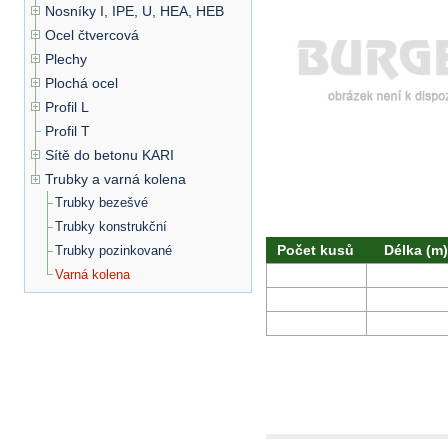
Nosníky I, IPE, U, HEA, HEB
Ocel čtvercová
Plechy
Plochá ocel
Profil L
Profil T
Sítě do betonu KARI
Trubky a varná kolena
Trubky bezešvé
Trubky konstrukční
Počet kusů
Délka (m)
Trubky pozinkované
Varná kolena