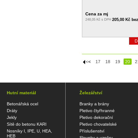
Cena za mj
205,00 Kč be
248,05 Kč s DPH
D
|<<
<
17
18
19
20
2
Hutní materiál
Železářství
Betonářská ocel
Branky a brány
Dráty
Pletivo čtyřhranné
Jekly
Pletivo dekorační
Sítě do betonu KARI
Pletivo chovatelské
Nosníky I, IPE, U, HEA,
Příslušenství
HEB
Sloupky a vzpěry