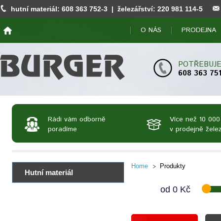
hutní materiál:
608 363 752
-3 | železářství:
220 981 114
-5
O NÁS
PRODEJNA
POTŘEBUJE
608 363 75
Rádi vám odborně
Více než 10 000
poradíme
v prodejně želez
Home
Produkty
Hutní materiál
od
0
Kč