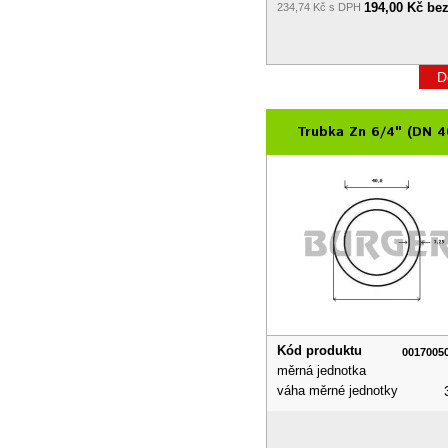
194,00 Kč be
234,74 Kč s DPH
D
Trubka Zn 6/4" (DN 4
Kód produktu
0017005
měrná jednotka
váha měrné jednotky